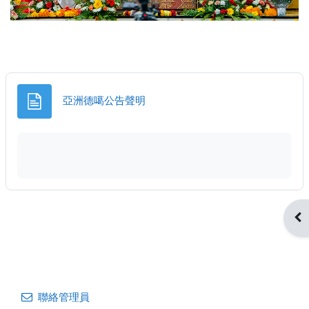
頁面
亞洲德噶公告聲明
開
聯絡管理員